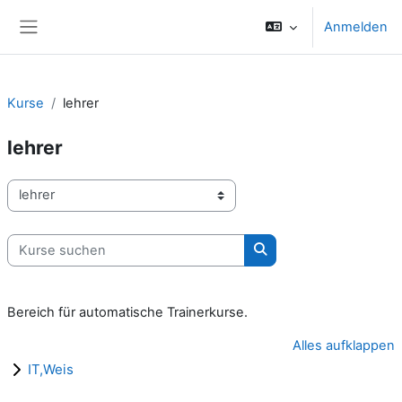
Zum Hauptinhalt
Anmelden
Website-Übersicht
Kurse
lehrer
lehrer
Kursbereiche
Kurse suchen
Kurse suchen
Bereich für automatische Trainerkurse.
Alles aufklappen
IT,Weis